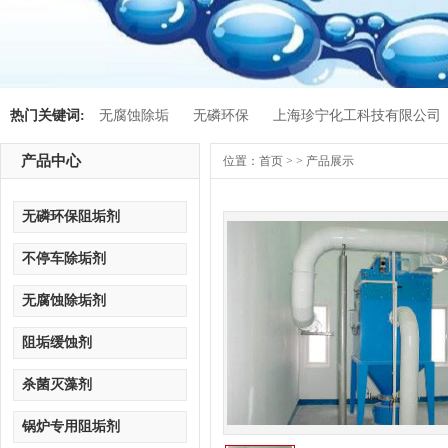
热门关键词:
无腐蚀除垢
无磷环保
上海珍宁化工科技有限公司
产品中心
位置：
首页
> > 产品展示
无磷环保阻垢剂
不停车除垢剂
无腐蚀除垢剂
阻垢缓蚀剂
杀菌灭藻剂
锅炉专用阻垢剂