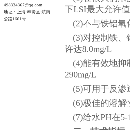
498334367@qq.com
下LSI最大允许值
地址：上海·奉贤区·航南
公路1601号
(2)不与铁铝
(3)对控制铁
许达8.0mg/L
(4)能有效地
290mg/L
(5)可用于反
(6)极佳的溶
(7)给水PH在