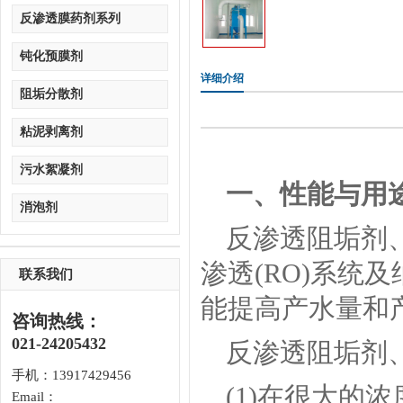
反渗透膜药剂系列
钝化预膜剂
详细介绍
阻垢分散剂
粘泥剥离剂
污水絮凝剂
一、性能与用
消泡剂
反渗透阻垢剂、
渗透(RO)系统及
联系我们
能提高产水量和
咨询热线：
021-24205432
反渗透阻垢剂、
手机：13917429456
(1)在很大的
Email：