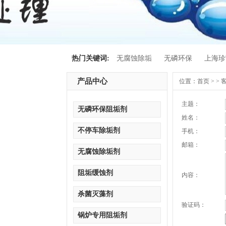
热门关键词:
无腐蚀除垢
无磷环保
上海珍
产品中心
位置：
首页
> >
主题：
无磷环保阻垢剂
姓名：
不停车除垢剂
手机：
邮箱：
无腐蚀除垢剂
阻垢缓蚀剂
内容：
杀菌灭藻剂
验证码：
锅炉专用阻垢剂