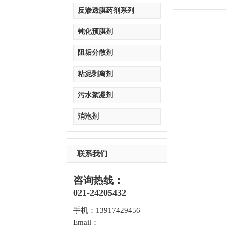
反渗透膜药剂系列
钝化预膜剂
阻垢分散剂
粘泥剥离剂
污水絮凝剂
消泡剂
联系我们
咨询热线：
021-24205432
手机：13917429456
Email：