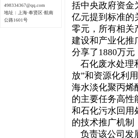
括中央政府资金为
498334367@qq.com
地址：上海·奉贤区·航南
亿元提到标准的
公路1601号
零元，所有相关产
建设和产业化推
分享了1880万
石化
废水处理
放”和资源化利
海水淡化
聚丙烯
的主要任务高性
和石化污水回用
的技术推广机制
负责该公司发